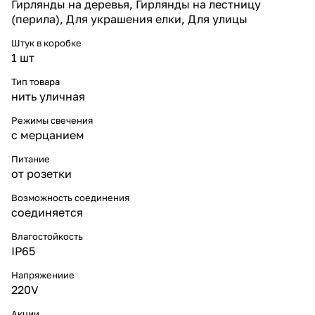
Гирлянды на деревья, Гирлянды на лестницу
систему скидок и официальную
(перила), Для украшения елки, Для улицы
гарантию. Наши решения
применяются для праздничного
Штук в коробке
освещения по всей России.
1 шт
Тип товара
нить уличная
Режимы свечения
с мерцанием
Питание
от розетки
Возможность соединения
соединяется
Влагостойкость
IP65
Напряжениие
220V
Акции