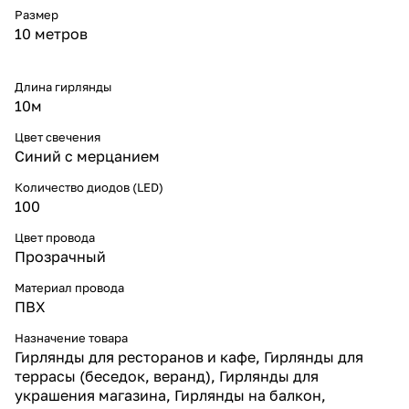
оформления фасадов,
Размер
ограждений и витрин. Синее
10 метров
свечение с белыми акцентами
отлично подчёркивает зимнюю
атмосферу и гармонично
Длина гирлянды
вписывается как в частные, так и
10м
в коммерческие проекты.
Особенности модели
Цвет свечения
Гирлянда соединяется между
Синий с мерцанием
собой, что позволяет
наращивать длину до 20, 30 м и
Количество диодов (LED)
более. Сетевой шнур
100
приобретается отдельно — это
удобно при проектировании
Цвет провода
больших композиций. Даже при
длинных линиях свет остаётся
Прозрачный
равномерным и стабильным.
Почему выбирают «Леон-Лайт»
Материал провода
«Леон-Лайт» предлагает только
ПВХ
качественные уличные
гирлянды, которые
Назначение товара
выдерживают снег, мороз и
Гирлянды для ресторанов и кафе, Гирлянды для
ветер. Прямые поставки от
террасы (беседок, веранд), Гирлянды для
производителя позволяют
украшения магазина, Гирлянды на балкон,
предлагать выгодные цены,