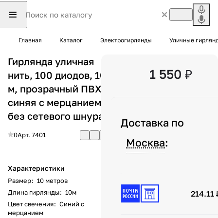
Главная
Каталог
Электрогирлянды
Уличные гирлян
Гирлянда уличная
1 550 ₽
нить, 100 диодов, 10
м, прозрачный ПВХ,
синяя с мерцанием,
без сетевого шнура
Доставка по
0
Арт.
7401
Москва
:
Характеристики
Размер
:
10 метров
Длина гирлянды
:
10м
214.11 
Цвет свечения
:
Синий с
мерцанием