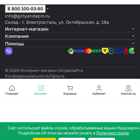
сетевого
без
без
шнура
шнура
каучук
шнура
сетевого
без
шнура
шнура
шнура
каучук
шнура
и
и
8 800 100-03-90
шнура
сетевого
сетевого
шнура
сетевого
пульт
пульт
info@girlyandapro.ru
шнура
шнура
шнура
отдельн
отде
Склад - г. Электросталь, ул. Октябрьская, д. 18а
Интернет-магазин
Компания
Помощь
© 2026 Интернет-магазин GirlyandaPro
Конфиденциальность
Оферта
Главная
Каталог
Корзина
Кабинет
Контакты
Сайт использует файлы cookie, обрабатываемые вашим браузером
Подробнее об этом вы можете узнать в
Политике cookie
.