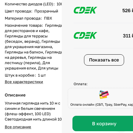
Количество диодов (LED)
:
100
526 
Цвет провода
:
Прозрачный
Материал провода
:
ПВХ
Назначение товара
:
Гирлянды
для ресторанов и кафе,
311 
Гирлянды для террасы
(беседок, веранд), Гирлянды
для украшения магазина,
Гирлянды на балкон, Гирлянды
на деревья, Гирлянды на
Показать все
лестницу (перила), Для
украшения елки, Для улицы
Штук в коробке
:
1 шт
Все характеристики
Оплата:
Описание
Уличная гирлянда нить 10 м с
Оплата онлайн (СБП, Tpay, SberPay, кар
синим и белым свечением
(флеш-эффект, 100 LED)
Светодиодная нить длиной 10
В корзину
метров и с 100 LED сочетает
Все описание
глубокое синее свечение и