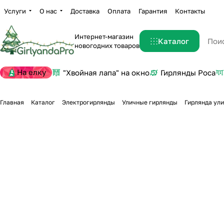
Услуги
О нас
Доставка
Оплата
Гарантия
Контакты
Интернет-магазин
Каталог
новогодних товаров
На елку
"Хвойная лапа" на окно
Гирлянды Роса
Главная
Каталог
Электрогирлянды
Уличные гирлянды
Гирлянда ули