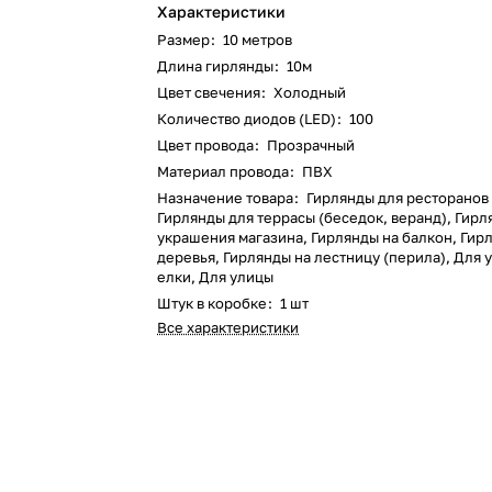
Характеристики
Размер
:
10 метров
Длина гирлянды
:
10м
Цвет свечения
:
Холодный
Количество диодов (LED)
:
100
Цвет провода
:
Прозрачный
Материал провода
:
ПВХ
Назначение товара
:
Гирлянды для ресторанов 
Гирлянды для террасы (беседок, веранд), Гирл
украшения магазина, Гирлянды на балкон, Гир
деревья, Гирлянды на лестницу (перила), Для
елки, Для улицы
Штук в коробке
:
1 шт
Все характеристики