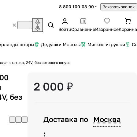
8 800 100-03-90
Заказать звонок
Войти
Сравнение
Избранное
Корзина
ирлянды шторы
Дедушки Морозы
Мягкие игрушки
С
белая статика, 24V, без сетевого шнура
100
2 000 ₽
й
4V, без
Доставка по
Москва
: