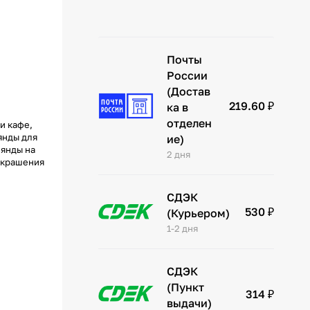
Почты
России
(Достав
219.60 ₽
ка в
отделен
и кафе,
янды для
ие)
лянды на
2 дня
 украшения
СДЭК
530 ₽
(Курьером)
1-2 дня
СДЭК
(Пункт
314 ₽
выдачи)