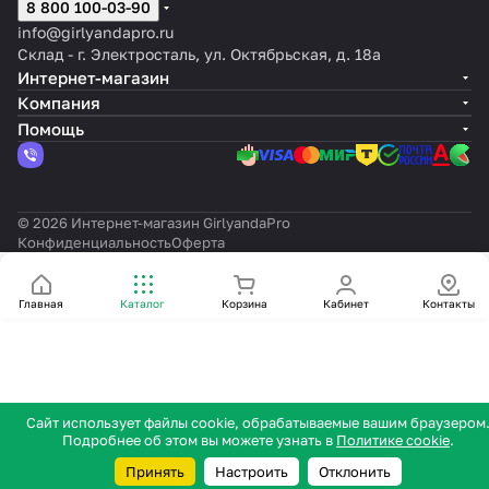
8 800 100-03-90
шнура
шнура
шнура
шнура
шнура
шнура
info@girlyandapro.ru
Склад - г. Электросталь, ул. Октябрьская, д. 18а
Интернет-магазин
Компания
Помощь
© 2026 Интернет-магазин GirlyandaPro
Конфиденциальность
Оферта
Главная
Каталог
Корзина
Кабинет
Контакты
Сайт использует файлы cookie, обрабатываемые вашим браузером
Подробнее об этом вы можете узнать в
Политике cookie
.
Принять
Настроить
Отклонить