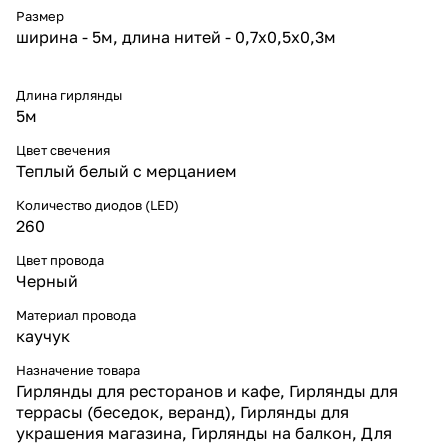
проектов.
Размер
* Тёплый свет с белым флеш-
ширина - 5м, длина нитей - 0,7x0,5x0,3м
эффектом — уют и праздничная
динамика.
* Очень прочный шнур из
чёрного каучука Ø3,3 мм,
Длина гирлянды
сохраняющий гибкость даже
5м
при морозах до –40 °C.
* Увеличенные гранёные
Цвет свечения
диоды — рассеивают свет во все
Теплый белый с мерцанием
стороны.
* Двойная термоусадка и
Количество диодов (LED)
компаунд — максимальная
260
защита от влаги и
долговечность.
Цвет провода
* Соединяемая конструкция —
Черный
удобно объединять секции для
протяжённых линий.
Материал провода
* Энергоэффективность —
каучук
высокая яркость при низком
энергопотреблении.
Назначение товара
* Срок службы до 30 000 часов
Гирлянды для ресторанов и кафе, Гирлянды для
— многолетняя эксплуатация
террасы (беседок, веранд), Гирлянды для
без перегрева.
украшения магазина, Гирлянды на балкон, Для
Надёжность и конструкция