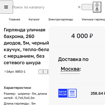
Главная
Каталог
Электрогирлянды
Уличные гирлян
Гирлянда уличная
4 000 ₽
бахрома, 260
диодов, 5м, черный
каучук, тепло-белая
с мерцанием, без
Доставка по
сетевого шнура
Москва
:
0
Арт.
9853-1
Характеристики
258.64 
Размер
:
ширина - 5м, длина
нитей - 0,7x0,5x0,3м
Длина гирлянды
:
5м