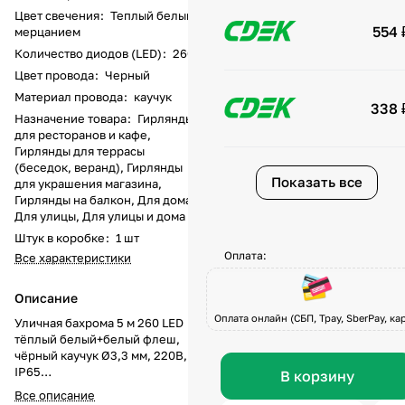
Цвет свечения
:
Теплый белый с
554 
мерцанием
Количество диодов (LED)
:
260
Цвет провода
:
Черный
Материал провода
:
каучук
338 
Назначение товара
:
Гирлянды
для ресторанов и кафе,
Гирлянды для террасы
(беседок, веранд), Гирлянды
Показать все
для украшения магазина,
Гирлянды на балкон, Для дома,
Для улицы, Для улицы и дома
Штук в коробке
:
1 шт
Оплата:
Все характеристики
Описание
Оплата онлайн (СБП, Tpay, SberPay, кар
Уличная бахрома 5 м 260 LED
тёплый белый+белый флеш,
чёрный каучук Ø3,3 мм, 220В,
IP65
В корзину
Светодиодная уличная бахрома
Все описание
длиной 5 метров с 260 LED