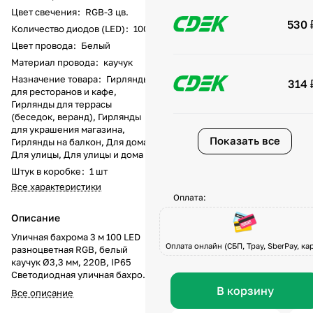
Цвет свечения
:
RGB-3 цв.
530 
Количество диодов (LED)
:
100
Цвет провода
:
Белый
Материал провода
:
каучук
Назначение товара
:
Гирлянды
314 
для ресторанов и кафе,
Гирлянды для террасы
(беседок, веранд), Гирлянды
для украшения магазина,
Показать все
Гирлянды на балкон, Для дома,
Для улицы, Для улицы и дома
Штук в коробке
:
1 шт
Все характеристики
Оплата:
Описание
Уличная бахрома 3 м 100 LED
Оплата онлайн (СБП, Tpay, SberPay, кар
разноцветная RGB, белый
каучук Ø3,3 мм, 220В, IP65
Светодиодная уличная бахрома
длиной 3 метра и с 100
В корзину
Все описание
разноцветными LED (красный,
зелёный и синий) — это яркое