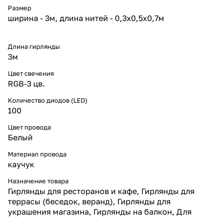
монтажа.
Размер
* IP65 влагозащита —
ширина - 3м, длина нитей - 0,3x0,5x0,7м
надёжная эксплуатация на
улице при любых осадках.
* Соединяемость —
возможность объединять
Длина гирлянды
секции по 3 м для длинных
3м
линий.
* Энергоэффективность —
Цвет свечения
высокая яркость при
RGB-3 цв.
минимальном
энергопотреблении.
Количество диодов (LED)
* Срок службы до 30 000 часов
100
— долговечность и стабильное
свечение без перегрева.
Цвет провода
Надёжность и конструкция
Белый
Компактная длина 3 м удобна
для локальных зон — окон,
Материал провода
дверей, балконов и арок.
каучук
Гирлянды соединяются между
собой, формируя цельные
Назначение товара
линии длиной до 10–15 м.
Гирлянды для ресторанов и кафе, Гирлянды для
Белый кабель позволяет
террасы (беседок, веранд), Гирлянды для
создавать эстетичный монтаж
украшения магазина, Гирлянды на балкон, Для
на светлых фасадах,