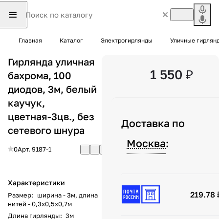
Главная
Каталог
Электрогирлянды
Уличные гирлян
Гирлянда уличная
1 550 ₽
бахрома, 100
диодов, 3м, белый
каучук,
цветная-3цв., без
Доставка по
сетевого шнура
Москва
:
0
Арт.
9187-1
Характеристики
219.78 
Размер
:
ширина - 3м, длина
нитей - 0,3x0,5x0,7м
Длина гирлянды
:
3м