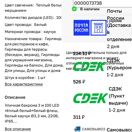
Цвет свечения
:
Теплый белый с
В наличии
мерцанием
Почты
Количество диодов (LED)
:
100
России
Гарантия 1 год (кроме
Цвет провода
:
Белый
(Доставка
механических
повреждений)
Материал провода
:
каучук
в
Назначение товара
:
Гирлянды
отделение
для ресторанов и кафе,
2 дня
Гирлянды для террасы
Цена действительна только для
214.11 ₽
(беседок, веранд), Гирлянды
интернет-магазина и может
для украшения магазина,
СДЭК
отличаться от цен в розничных
Гирлянды на балкон, Для дома,
(Курьером
магазинах
Для улицы, Для улицы и дома
1-2 дня
Штук в коробке
:
1 шт
526 ₽
Все характеристики
СДЭК
(Пункт
Описание
выдачи)
Уличная бахрома 3 м 100 LED
1-2 дня
тёплый белый+белый флеш,
белый каучук Ø3,3 мм, 220В,
311 ₽
IP65
Светодиодная уличная бахрома
Все описание
Самовыво
длиной 3 метра с 100 LED