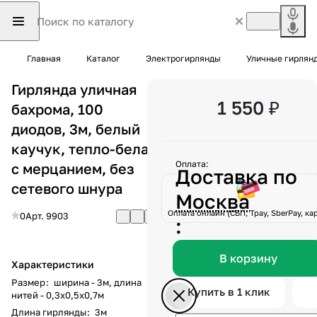
Главная
Каталог
Электрогирлянды
Уличные гирлян
Гирлянда уличная
1 550 ₽
бахрома, 100
диодов, 3м, белый
каучук, тепло-белая
Оплата:
с мерцанием, без
Доставка по
сетевого шнура
Москва
Оплата онлайн (СБП, Tpay, SberPay, кар
0
Арт.
9903
:
В корзину
Характеристики
Размер
:
ширина - 3м, длина
Купить в 1 клик
нитей - 0,3x0,5x0,7м
Длина гирлянды
:
3м