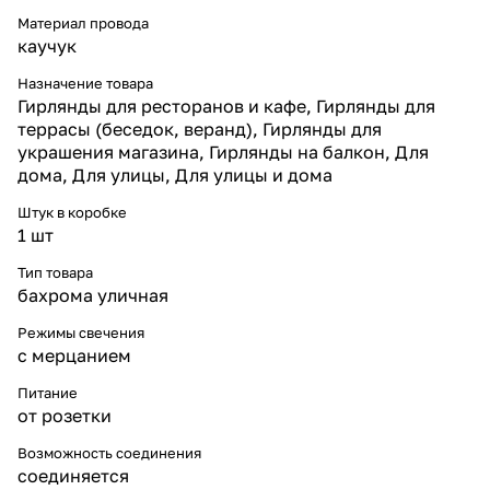
белого каучука Ø3,3 мм,
сохраняющий гибкость даже
Материал провода
при морозах до –40 °C.
каучук
* Увеличенные гранёные
диоды — красиво рассеивают
Назначение товара
свет во все стороны.
Гирлянды для ресторанов и кафе, Гирлянды для
* Двойная термоусадка и
террасы (беседок, веранд), Гирлянды для
компаунд — максимальная
украшения магазина, Гирлянды на балкон, Для
герметичность и
дома, Для улицы, Для улицы и дома
долговечность.
* Соединяемая конструкция —
Штук в коробке
удобно объединять гирлянды в
1 шт
протяжённые линии.
* Энергоэффективность —
Тип товара
высокая яркость при
бахрома уличная
минимальном
энергопотреблении.
Режимы свечения
* Срок службы до 30 000 часов
с мерцанием
— стабильная работа много
сезонов подряд.
Питание
Надёжность и конструкция
от розетки
Бахрома длиной 3 м идеально
подходит для оформления
Возможность соединения
окон, дверей, балконов и
входных зон. Белый кабель
соединяется