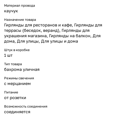
белого каучука Ø3,3 мм,
сохраняющий гибкость даже
Материал провода
при морозах до –40 °C.
каучук
* Увеличенные гранёные
диоды — красиво рассеивают
Назначение товара
свет во все стороны.
Гирлянды для ресторанов и кафе, Гирлянды для
* Двойная термоусадка и
террасы (беседок, веранд), Гирлянды для
компаунд — максимальная
украшения магазина, Гирлянды на балкон, Для
герметичность и
дома, Для улицы, Для улицы и дома
долговечность.
* Соединяемая конструкция —
Штук в коробке
удобно объединять гирлянды в
1 шт
протяжённые линии.
* Энергоэффективность —
Тип товара
высокая яркость при
бахрома уличная
минимальном
энергопотреблении.
Режимы свечения
* Срок службы до 30 000 часов
с мерцанием
— стабильная работа много
сезонов подряд.
Питание
Надёжность и конструкция
от розетки
Бахрома длиной 3 м идеально
подходит для оформления
Возможность соединения
окон, дверей, балконов и
входных зон. Белый кабель
соединяется