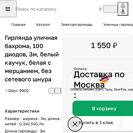
Главная
Каталог
Электрогирлянды
Уличные гирлян
Гирлянда уличная
1 550 ₽
бахрома, 100
диодов, 3м, белый
каучук, белая с
Оплата:
мерцанием, без
Доставка по
сетевого шнура
Москва
Оплата онлайн (СБП, Tpay, SberPay, кар
0
Арт.
9902
:
В корзину
Характеристики
Размер
:
ширина - 3м, длина
Купить в 1 клик
нитей - 0,3x0,5x0,7м
Длина гирлянды
:
3м