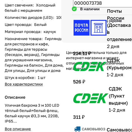
Цвет свечения
:
Холодный
В наличии
белый с мерцанием
Почты
Количество диодов (LED)
:
100
России
Гарантия 1 год (кроме
Цвет провода
:
Белый
(Доставка
механических
повреждений)
Материал провода
:
каучук
в
Назначение товара
:
Гирлянды
отделение
для ресторанов и кафе,
2 дня
Гирлянды для террасы
Цена действительна только для
214.11 ₽
(беседок, веранд), Гирлянды
интернет-магазина и может
для украшения магазина,
СДЭК
отличаться от цен в розничных
Гирлянды на балкон, Для дома,
(Курьером
магазинах
Для улицы, Для улицы и дома
1-2 дня
Штук в коробке
:
1 шт
526 ₽
Все характеристики
СДЭК
(Пункт
Описание
выдачи)
Уличная бахрома 3 м 100 LED
1-2 дня
тёплый белый+белый флеш,
белый каучук Ø3,3 мм, 220В,
311 ₽
IP65
Светодиодная уличная бахрома
Все описание
Самовыво
длиной 3 метра с 100 LED