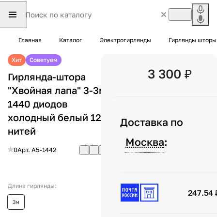
Главная
Каталог
Электрогирлянды
Гирлянды шторы
Хит
Советуем
3 300 ₽
Гирлянда-штора
"Хвойная лапа" 3-3м
1440 диодов
холодный белый 12
Доставка по
нитей
Москва
:
0
Арт.
А5-1442
Длина гирлянды:
247.54 
3м