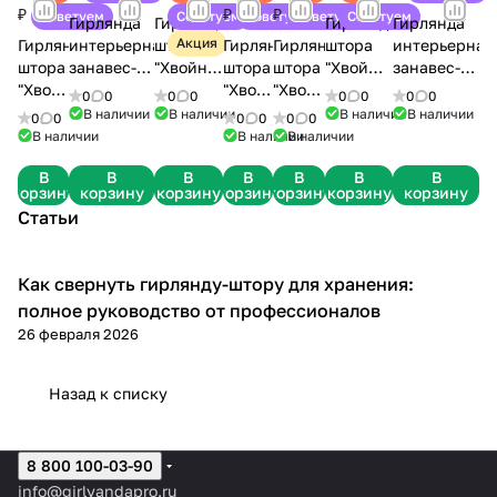
₽
₽
₽
Советуем
Советуем
Советуем
Советуем
Советуем
Гирлянда
Гирлянда-
Гирлянда-
Гирлянда
Акция
Гирлянда-
интерьерная,
штора
Гирлянда-
Гирлянда-
штора
интерьерная
штора
занавес-
"Хвойная
штора
штора
"Хвойная
занавес-
"Хвойная
штора с
лапа" 3-
"Хвойная
"Хвойная
лапа" 3-
мишура с
0
0
0
0
0
0
0
0
лапа"
каплями
3м 1440
лапа"
лапа"
2м 960
каплями
В наличии
В наличии
В наличии
В наличии
0
0
0
0
0
0
3-3м
росы, 960
диодов
3-2м
3-2м
диодов
росы, 1200
В наличии
В наличии
В наличии
1440
диодов,
теплый
960
960
теплый
диодов,
В
В
В
В
В
В
В
диодов
3х2м,
белый с
диодов
диодов
белый с
2х3м,
корзину
корзину
корзину
корзину
корзину
корзину
корзину
теплый
медная
холодным
теплый
холодный
холодным
медная
Статьи
белый
нить,
мерцанием
белый
белый
мерцанием
нить,
12
мульти
12 нитей
12
12
12
тепло-
нитей
(RGB), без
нитей
нитей
нитей
белый, с
Как свернуть гирлянду-штору для хранения:
Гирлянды
пульта 12
пультом 12
полное руководство от профессионалов
нитей
нитей
26 февраля 2026
Назад к списку
8 800 100-03-90
info@girlyandapro.ru