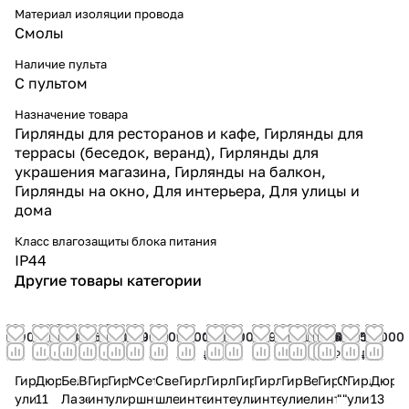
Материал изоляции провода
Смолы
Наличие пульта
С пультом
Назначение товара
Гирлянды для ресторанов и кафе, Гирлянды для
террасы (беседок, веранд), Гирлянды для
украшения магазина, Гирлянды на балкон,
Гирлянды на окно, Для интерьера, Для улицы и
дома
Класс влагозащиты блока питания
IP44
Другие товары категории
2 900
900
1 500
399
350
4 000
2 199
300
5 000
1 300
1 400
7 000
799
950
0
850
749
549
1 550
14 000
₽
₽
₽
₽
₽
₽
₽
₽
₽
₽
₽
₽
₽
₽
₽
₽
₽
₽
₽
₽
Гирлянда
Дюралайт
Белт-
Веточка
Гирлянда
Гирлянда
Мишка
Сетевой
Светодиодный
Гирлянда
Гирлянда
Гирлянда
Гирлянда
Гирлянда
Веточка
Гирлянда
Сирень
Мак
Гирлянда
Дюра
уличная
11
Лайт
зеленая
интерьерная
уличный
розовый
шнур
шлейф
интерьерная
интерьерная
уличный
интерьерная
уличная
еловая
интерьерная
"Белая"
"Фуксия"
уличная
13