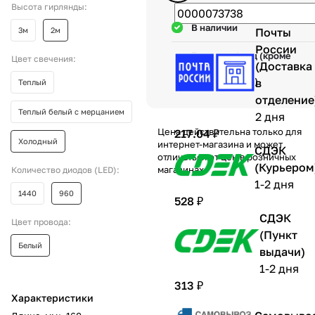
Высота гирлянды:
В наличии
3м
2м
Почты
России
Гарантия 1 год (кроме
Цвет свечения:
(Доставка
механических
повреждений)
в
Теплый
отделение
Теплый белый с мерцанием
2 дня
Цена действительна только для
217.04 ₽
Холодный
интернет-магазина и может
СДЭК
отличаться от цен в розничных
(Курьером
магазинах
Количество диодов (LED):
1-2 дня
1440
960
528 ₽
СДЭК
Цвет провода:
(Пункт
Белый
выдачи)
1-2 дня
313 ₽
Характеристики