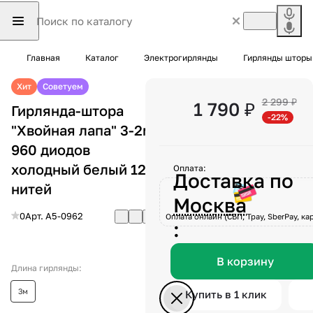
Главная
Каталог
Электрогирлянды
Гирлянды шторы
Хит
Советуем
2 299 ₽
1 790 ₽
Гирлянда-штора
-22%
"Хвойная лапа" 3-2м
960 диодов
холодный белый 12
Оплата:
Доставка по
нитей
Москва
0
Арт.
A5-0962
Оплата онлайн (СБП, Tpay, SberPay, кар
:
В корзину
Длина гирлянды:
3м
Купить в 1 клик