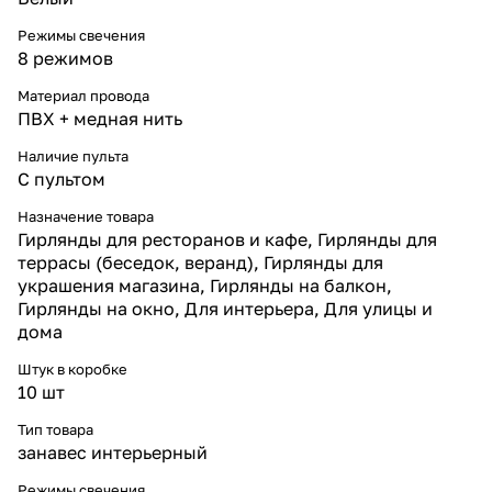
интерьеров и витрин.
* Питание: безопасное 24 V —
Режимы свечения
подходит для жилых и
8 режимов
коммерческих помещений.
Где используется
Материал провода
Интерьерный занавес с
ПВХ + медная нить
каплями росы и тёплым белым
свечением идеально подходит
Наличие пульта
для праздничного и
С пультом
декоративного оформления:
* украшение окон, витрин и
Назначение товара
декоративных стен;
Гирлянды для ресторанов и кафе, Гирлянды для
* оформление арок, потолков
и фотозон;
террасы (беседок, веранд), Гирлянды для
* подсветка новогодних ёлок и
украшения магазина, Гирлянды на балкон,
композиций с хвойной лапой;
Гирлянды на окно, Для интерьера, Для улицы и
* декор залов, кафе,
дома
ресторанов и торговых центров;
* создание уютной подсветки
Штук в коробке
для домашних и свадебных
10 шт
интерьеров.
Почему выбирают «Леон Лайт»
Тип товара
* Профессиональные
занавес интерьерный
гирлянды с безопасным
питанием 24 V.
Режимы свечения