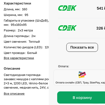
Характеристики
541 
Длина, мм
:
160
Ширина, мм
:
95
Габариты в упаковке (ШхДхВ),
мм
:
95х160х95
326 
Размер
:
2х3 метра
Длина гирлянды
:
2м
Цвет свечения
:
Теплый
Показать все
Количество диодов (LED)
:
1200
Цвет провода
:
Белый
Все характеристики
Оплата:
Описание
Светодиодная гирлянда-
занавес мишура с каплями росы
Оплата онлайн (СБП, Tpay, SberPay, кар
2×3 м, 1200 LED, тёпло-белое
свечение, медная нить, 24V, с
пультом
Все описание
Гирлянда интерьерная занавес-
В корзину
мишура с каплями росы
размером 2×3 метра и 1200