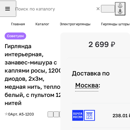
Главная
Каталог
Электрогирлянды
Гирлянды шторы
Советуем
2 699 ₽
Гирлянда
интерьерная,
занавес-мишура с
каплями росы, 1200
Доставка по
диодов, 2х3м,
Москва
:
медная нить, тепло-
белый, с пультом 12
нитей
0
Арт.
A5-1203
238.01 