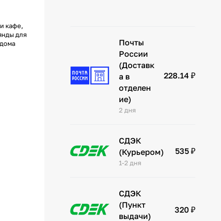
и кафе,
янды для
Почты
 дома
России
(Доставк
228.14 ₽
а в
отделен
ие)
2 дня
СДЭК
535 ₽
(Курьером)
1-2 дня
СДЭК
(Пункт
320 ₽
выдачи)