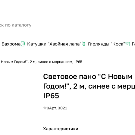
Бахрома
Катушки "Хвойная лапа"
Гирлянды "Коса"
Г
 Новым Годом!", 2 м, синее с мерцанием, IP65
Световое пано "С Новым
Годом!", 2 м, синее с мер
IP65
0
Арт.
3021
Характеристики