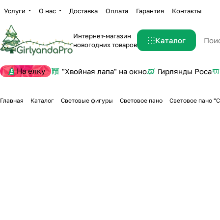
Услуги
О нас
Доставка
Оплата
Гарантия
Контакты
Интернет-магазин
Каталог
новогодних товаров
На елку
"Хвойная лапа" на окно
Гирлянды Роса
Главная
Каталог
Световые фигуры
Световое пано
Световое пано "С