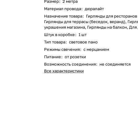
Размер
:
2 метра
Материал провода
:
дюралайт
Назначение товара
:
Гирлянды для ресторанов 
Гирлянды для террасы (беседок, веранд), Гирл
украшения магазина, Гирлянды на балкон, Для
Штук в коробке
:
1 шт
Тип товара
:
световое пано
Режимы свечения
:
с мерцанием
Питание
:
от розетки
Возможность соединения
:
не соединяется
Все характеристики