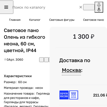
Главная
Каталог
Световые фигуры
Световое пано
Световое пано
1 300 ₽
Олень из гибкого
неона, 60 см,
цветной, IP44
Доставка по
0
Арт.
3060
Москва
:
Характеристики
Размер
:
60 см
Материал провода
:
неон
Назначение товара
:
Гирлянды
211.06 
для ресторанов и кафе,
Гирлянды для террасы
(беседок, веранд), Гирлянды