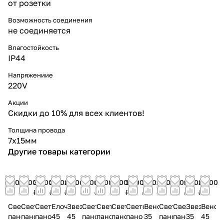
от розетки
Возможность соединения
не соединяется
Влагостойкость
IP44
Напряжениие
220V
Акции
Скидки до 10% для всех клиентов!
Толщина провода
7х15мм
Другие товары категории
1 300
2 700
3 000
2 400
2 400
2 700
2 700
1 300
1 200
1 600
2 700
1 300
1 600
2 400
₽
₽
₽
₽
₽
₽
₽
₽
₽
₽
₽
₽
₽
₽
Световое
Световое
Световое
Елочка
Звезда
Световое
Световое
Световое
Световое
Венок
Световое
Световое
Звезда
Венок
пано
пано
пано
45
45
пано
пано
пано
пано
35
пано
пано
35
45