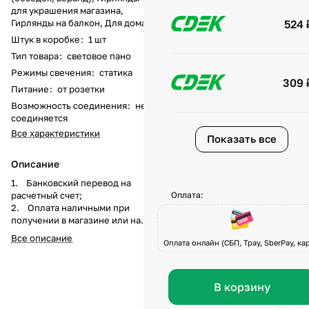
для украшения магазина,
Гирлянды на балкон, Для дома
524 
Штук в коробке
:
1 шт
Тип товара
:
световое пано
Режимы свечения
:
статика
309 
Питание
:
от розетки
Возможность соединения
:
не
соединяется
Все характеристики
Показать все
Описание
1. Банковский перевод на
расчетный счет;
Оплата:
2. Оплата наличными при
получении в магазине или на
складе компании а
Все описание
Оплата онлайн (СБП, Tpay, SberPay, кар
также курьеру при доставке;
3. Перечисление средств на
карту Visa, Master-Card, МИР по
системе быстрых платежей при
В корзину
получении товара или по
предоплате.