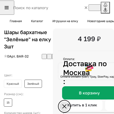
Главная
Каталог
Игрушки на елку
Новогодние шары
Шары бархатные
4 199 ₽
"Зелёные" на елку
3шт
0
Арт.
BAR-32
Оплата:
Доставка по
Москва
Цвет:
Оплата онлайн (СБП, Tpay, SberPay, кар
:
Красный
Зелёный
В корзину
Размер (см):
15
Купить в 1 клик
Количество шаров (шт):