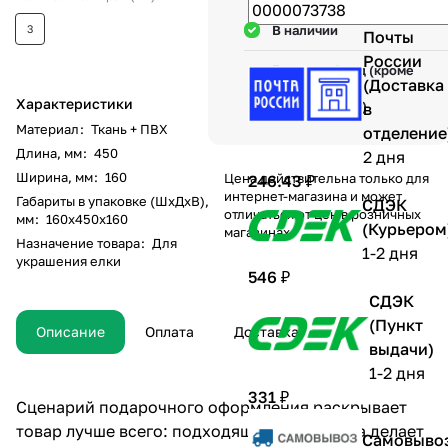
3
В наличии
Почты
России
Гарантия 1 год (кроме
(Доставка
механических
Характеристики
повреждений)
в
Материал
:
Ткань + ПВХ
отделение
Длина, мм
:
450
2 дня
Ширина, мм
:
160
Цена действительна только для
246.43 ₽
интернет-магазина и может
Габариты в упаковке (ШхДхВ),
СДЭК
отличаться от цен в розничных
мм
:
160х450х160
(Курьером
магазинах
Назначение товара
:
Для
1-2 дня
украшения елки
546 ₽
СДЭК
(Пункт
Описание
Оплата
Доставка
выдачи)
1-2 дня
331 ₽
Сценарий подарочного оформления раскрывает
товар лучше всего: подходящий тип декора делает
Самовыво