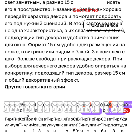
свет заметным, а размер 15 см помогает вписать
его в пространство. Название «Зелёные» хорошо
Бесплатно
передаёт характер декора и помогает подобрать
его под нужный сценарий. В этой карточке ценна
Показать все
не одна характеристика, а их связка: размер 15 см,
подходящий тип декора и удобство применения
для окна. Формат 15 см удобен для размещения на
полке, в витрине или рядом с ёлкой. 3 в комплекте
дают больше свободы при раскладке декора. При
выборе для вечернего декора удобно опираться на
конкретику: подходящий тип декора, размер 15 см
и общий декоративный эффект.
Другие товары категории
Хит
Хит
Совету
1 699 ₽
1 550
6 500
80
199 900
от
2 400
5 000
4 000
1 550
18 000
1 300
12 900
549
350
8 500
2 100
3 399
1 499
999
100
-12%
₽
₽
₽
₽
15 000
₽
₽
₽
₽
₽
₽
₽
₽
₽
₽
₽
₽
₽
₽
₽
Советуем
Советуем
₽
Гирлянда
Гирлянда
Коннектор
Гирлянда
Фигура
Светодиодный
Гирлянда
Гирлянда
Фигура
Гирлянда
Светодиодная
Веточка
Гирлянда
Гирлянда
Гирлянда
Оленёнок
Светодиодна
Гирлянда
Удли
уличная
уличный
Т-
уличная
Лестница
светодиодная
шлейф
уличный
уличная
светодиодная
интерьерный
лента
"С
интерьерная
уличный
интерьерный
"Бежевый"
гирлянда-
катушка
для
нить,
занавес,
образный
нить,
150см
из
30м,
занавес,
нить,
из
занавес,
50м,
разноцветными
нить,
занавес,
занавес,
60см
нить
30м
внут