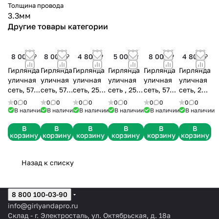
Толщина провода
* Выгодные цены и доставка
3.3мм
по всей России.
* Помощь в подборе и
Другие товары категории
консультации по монтажу.
8 000 ₽
8 000 ₽
4 800 ₽
5 000 ₽
8 000 ₽
4 800 ₽
Гирлянда
Гирлянда
Гирлянда
Гирлянда
Гирлянда
Гирлянда
уличная
уличная
уличная
уличная
уличная
уличная
сеть, 576
сеть, 576
сеть, 256
сеть , 256
сеть, 576
сеть, 256
диодов,
диодов,
диодов,
диодов,
диодов,
диодов,
0
0
0
0
0
0
0
0
0
0
0
0
3х3м,
3х3м,
2х2м,
2х2м,
3х3м,
2х2м,
В наличии
В наличии
В наличии
В наличии
В наличии
В наличии
черный
черный
черный
прозрачный
черный
черный
В
В
В
В
В
В
каучук,
каучук,
каучук,
пвх,
каучук,
каучук,
корзину
корзину
корзину
корзину
корзину
корзину
синяя с
белая с
тепло-
тепло-
тепло-
белая с
мерцанием
мерцанием
белая с
белая с
белая с
мерцанием
мерцанием
мерцанием
мерцанием
Назад к списку
8 800 100-03-90
info@girlyandapro.ru
Склад - г. Электросталь, ул. Октябрьская, д. 18а