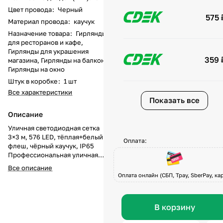
Цвет провода
:
Черный
575 
Материал провода
:
каучук
Назначение товара
:
Гирлянды
для ресторанов и кафе,
Гирлянды для украшения
359 
магазина, Гирлянды на балкон,
Гирлянды на окно
Штук в коробке
:
1 шт
Все характеристики
Показать все
Описание
Уличная светодиодная сетка
3×3 м, 576 LED, тёплая+белый
Оплата:
флеш, чёрный каучук, IP65
Профессиональная уличная
сетка 3×3 м с 576 светодиодами
Все описание
тёплого свечения и белым
Оплата онлайн (СБП, Tpay, SberPay, кар
флеш-эффектом — решение для
масштабных проектов, где
важна яркость и плотность
В корзину
свечения. Золотистый свет
создаёт уютную атмосферу, а