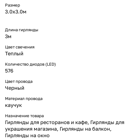
полную влагозащиту и
Размер
долговечность.
3.0х3.0м
* Соединяемая конструкция —
удобно объединять сетки в
единую систему.
Длина гирлянды
* Энергоэффективность —
3м
яркий свет при низком
энергопотреблении.
Цвет свечения
Надёжность и конструкция
Теплый
Светодиодная сетка выполнена
по профессиональным
Количество диодов (LED)
стандартам и рассчитана на
576
срок службы до 30 000 часов.
Крупные гранёные диоды
Цвет провода
делают свечение
выразительным, а двойная
Черный
термоусадка и компаунд
гарантируют герметичность
Материал провода
контактов. Секция легко
каучук
соединяется с другими, образуя
крупные световые полотна для
Назначение товара
фасадов, крыш или деревьев.
Гирлянды для ресторанов и кафе, Гирлянды для
Для чего используют уличные
украшения магазина, Гирлянды на балкон,
сетки
Гирлянды на окно
* Подсветка фасадов зданий и