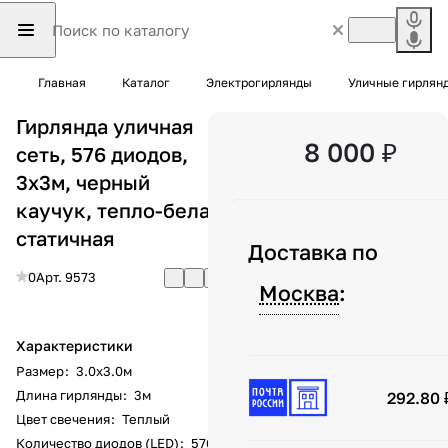
Главная
Каталог
Электрогирлянды
Уличные гирлян
Гирлянда уличная
8 000 ₽
сеть, 576 диодов,
3х3м, черный
каучук, тепло-белая
статичная
Доставка по
0
Арт.
9573
Москва
:
Характеристики
Размер
:
3.0х3.0м
Длина гирлянды
:
3м
292.80 
Цвет свечения
:
Теплый
Количество диодов (LED)
:
576