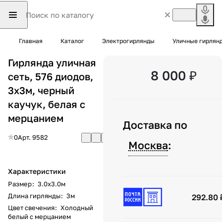
Главная
Каталог
Электрогирлянды
Уличные гирлян
Гирлянда уличная
8 000 ₽
сеть, 576 диодов,
3х3м, черный
каучук, белая с
мерцанием
Доставка по
0
Арт.
9582
Москва
:
Характеристики
Размер
:
3.0х3.0м
Длина гирлянды
:
3м
292.80 
Цвет свечения
:
Холодный
белый с мерцанием