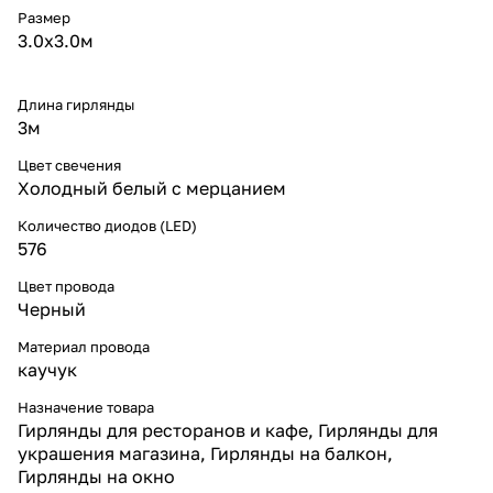
цвета.
Размер
Особенности конструкции
3.0х3.0м
* Размер: 3×3 м, 576 LED —
плотное и равномерное
распределение света по всей
Длина гирлянды
сетке.
3м
* Тип свечения: белое с
мягким мерцанием — эффект
Цвет свечения
лёгкой динамики без
Холодный белый с мерцанием
раздражающего строба.
* Кабель: черный каучук Ø3,3
Количество диодов (LED)
мм — прочный, влагостойкий и
576
морозоустойчивый материал
профессионального уровня.
Цвет провода
* Соединяемая система:
гирлянды можно объединять в
Черный
единую конструкцию для
оформления крупных
Материал провода
площадей.
каучук
* Питание: 220 V (через
стартовый шнур, приобретается
Назначение товара
отдельно).
Гирлянды для ресторанов и кафе, Гирлянды для
* Энергоэффективность:
украшения магазина, Гирлянды на балкон,
минимальное потребление
Гирлянды на окно
энергии при высокой яркости