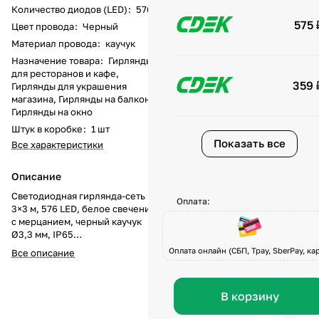
Количество диодов (LED)
:
576
575 
Цвет провода
:
Черный
Материал провода
:
каучук
Назначение товара
:
Гирлянды
для ресторанов и кафе,
359 
Гирлянды для украшения
магазина, Гирлянды на балкон,
Гирлянды на окно
Штук в коробке
:
1 шт
Показать все
Все характеристики
Описание
Светодиодная гирлянда-сеть
Оплата:
3×3 м, 576 LED, белое свечение
с мерцанием, черный каучук
Ø3,3 мм, IP65
Гирлянда уличная сеть
Оплата онлайн (СБП, Tpay, SberPay, кар
Все описание
размером 3×3 метра и 576 ярких
светодиодов белого свечения с
мягким эффектом мерцания —
В корзину
профессиональное решение
для декоративного освещения