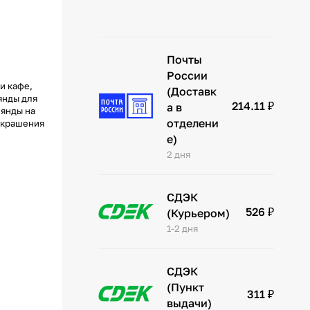
Почты
России
и кафе,
(Доставк
янды для
214.11 ₽
а в
лянды на
отделени
 украшения
е)
2 дня
СДЭК
526 ₽
(Курьером)
1-2 дня
СДЭК
(Пункт
311 ₽
выдачи)