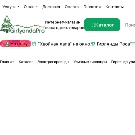
Услуги
О нас
Доставка
Оплата
Гарантия
Контакты
Интернет-магазин
Каталог
новогодних товаров
На елку
"Хвойная лапа" на окно
Гирлянды Роса
Главная
Каталог
Электрогирлянды
Уличные гирлянды
Гирлянда ули