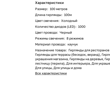
Характеристики
Размер
:
100 метров
Длина гирлянды
:
100м
Цвет свечения
:
Холодный
Количество диодов (LED)
:
1000
Цвет провода
:
Черный
Режимы свечения
:
8 режимов
Материал провода
:
каучук
Назначение товара
:
Гирлянды для ресторанов 
Гирлянды для террасы (беседок, веранд), Гирл
украшения магазина, Гирлянды на деревья, Ги
лестницу (перила), Для интерьера, Для украш
Для улицы, Для улицы и дома
Все характеристики