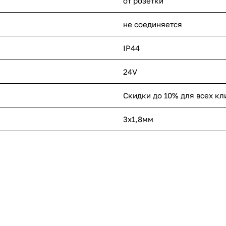
от розетки
не соединяется
IP44
24V
Скидки до 10% для всех кл
3х1,8мм