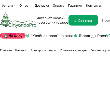
Услуги
О нас
Доставка
Оплата
Гарантия
Контакты
Интернет-магазин
Каталог
новогодних товаров
На елку
"Хвойная лапа" на окно
Гирлянды Роса
Главная
Каталог
Электрогирлянды
Уличные гирлянды
Гирлянда ули