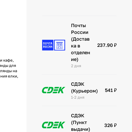
Почты
России
(Достав
237.90 ₽
ка в
отделен
ие)
и кафе,
янды для
2 дня
рлянды на
ения елки,
СДЭК
541 ₽
(Курьером)
1-2 дня
СДЭК
(Пункт
326 ₽
выдачи)