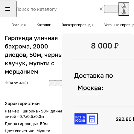
Главная
Каталог
Электрогирлянды
Уличные гирлян
Гирлянда уличная
8 000 ₽
бахрома, 2000
диодов, 50м, черный
каучук, мульти с
мерцанием
Доставка по
0
Арт.
4931
Москва
:
Характеристики
Размер
:
ширина - 50м, длина
нитей - 0,7x0,5x0,3м
292.80 
Длина гирлянды
:
50м
Цвет свечения
:
Мульти