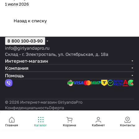
1 июля 2026
магазине. Это
шнура
шнура
шнура
шнур
сертифицированный продукт,
обеспечивающий экономию
Назад к списку
электроэнергии, длительное
использование и идеальное
сочетание цены и качества.
Добавьте яркие краски
8 800 100-03-90
праздника с мультицветным
info@girlyandapro.ru
сиянием гирлянд «Леон-Лайт»!
Склад - г. Электросталь, ул. Октябрьская, д. 18а
Интернет-магазин
Компания
Помощь
© 2026 Интернет-магазин GirlyandaPro
Конфиденциальность
Оферта
Главная
Каталог
Корзина
Кабинет
Контакты