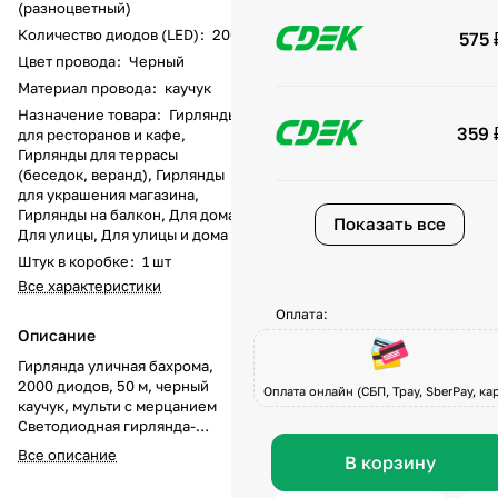
(разноцветный)
Количество диодов (LED)
:
2000
575 
Цвет провода
:
Черный
Материал провода
:
каучук
Назначение товара
:
Гирлянды
359 
для ресторанов и кафе,
Гирлянды для террасы
(беседок, веранд), Гирлянды
для украшения магазина,
Гирлянды на балкон, Для дома,
Показать все
Для улицы, Для улицы и дома
Штук в коробке
:
1 шт
Все характеристики
Оплата:
Описание
Гирлянда уличная бахрома,
2000 диодов, 50 м, черный
Оплата онлайн (СБП, Tpay, SberPay, кар
каучук, мульти с мерцанием
Светодиодная гирлянда-
бахрома — профессиональное
Все описание
В корзину
решение для украшения
фасадов, крыш и входных групп.