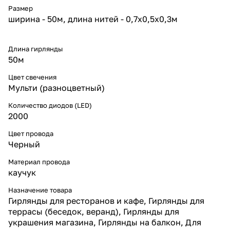
морозах до –25 °C. Диоды
Размер
равномерно распределены по
ширина - 50м, длина нитей - 0,7x0,5x0,3м
всей длине, формируя эффект
«светового водопада» без
затемнённых участков. Срок
Длина гирлянды
службы — до 30 000 часов, что
50м
гарантирует долговечность при
минимальном
Цвет свечения
энергопотреблении.
Мульти (разноцветный)
Преимущества гирлянды
* 50 метров яркой бахромы
Количество диодов (LED)
для оформления фасадов и
2000
крыш;
* 1000 светодиодов с
Цвет провода
насыщенным мультицветным
свечением и эффектом
Черный
мерцания;
* черный каучуковый кабель
Материал провода
Ø2,3 мм — прочный, гибкий,
каучук
морозостойкий;
* равномерное
Назначение товара
распределение света без
Гирлянды для ресторанов и кафе, Гирлянды для
затемнённых участков;
террасы (беседок, веранд), Гирлянды для
* работа от стандартной сети
украшения магазина, Гирлянды на балкон, Для
220 В без дополнительных