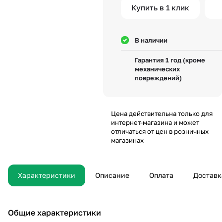
Купить в 1 клик
режимами добавляет
вариативность в оформлении.
Преимущества гирлянды
* 300 LED красного цвета.
В наличии
* Эффект огня и праздничной
атмосферы.
Гарантия 1 год (кроме
* Прозрачный провод для
механических
эстетичного вида.
повреждений)
* 8 режимов свечения для
гибкости.
* Энергоэффективность и
долговечность.
Цена действительна только для
Для чего используют
интернет-магазина и может
* Новогодние и праздничные
отличаться от цен в розничных
композиции.
магазинах
* Фасадные украшения.
* Фотозоны и мероприятия.
* Витрины магазинов и кафе.
* Интерьерный декор.
Характеристики
Описание
Оплата
Доставк
Почему выбирают «Леон-Лайт»
* Профессиональные
гирлянды, созданные для
российского климата.
Общие характеристики
* Сертифицированная