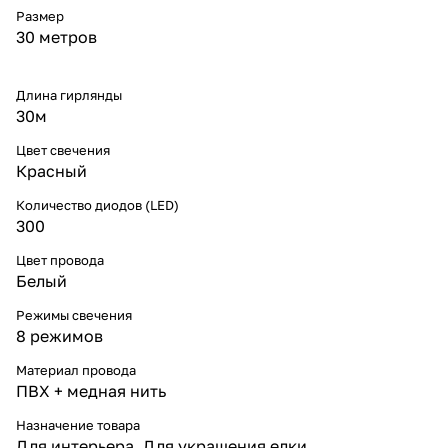
продукция с гарантией
Размер
качества.
30 метров
* Оптимальное сочетание
цены и качества.
* Ассортимент для дома,
бизнеса и городских проектов.
Длина гирлянды
* Доставка по России и
30м
консультации специалистов.
Вы можете купить гирлянду
Цвет свечения
нить 30 м 300 LED красная с
Красный
крупными каплями прямо
сейчас в интернет-магазине
Количество диодов (LED)
«Леон-Лайт». Это яркое и
300
стильное решение для декора с
доставкой по России.
Цвет провода
Белый
Режимы свечения
8 режимов
Материал провода
ПВХ + медная нить
Назначение товара
Для интерьера, Для украшения елки