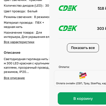
Количество диодов (LED)
:
300
518 
Цвет провода
:
Белый
Режимы свечения
:
8 режимов
Материал провода
:
ПВХ +
медная нить
303 
Назначение товара
:
Для
интерьера, Для украшения елки
Все характеристики
Показать все
Описание
Светодиодная гирлянда нить 30
м 300 LED красная с крупными
Оплата:
каплями, прозрачный провод, 8
режимов, IP20
Гирлянда с крупными каплями
Все описание
длиной 30 м и 300 красными
Оплата онлайн (СБП, Tpay, SberPay, кар
LED создаёт эффект огненного
сияния. Прозрачный кабель
остаётся невидимым, благодаря
чему красные огоньки выглядят
В корзину
особенно выразительно.
Встроенный контроллер с 8