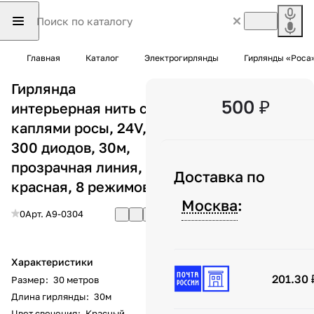
Главная
Каталог
Электрогирлянды
Гирлянды «Роса»
Гирлянда
500 ₽
интерьерная нить с
каплями росы, 24V,
300 диодов, 30м,
прозрачная линия,
Доставка по
красная, 8 режимов
Москва
:
0
Арт.
A9-0304
Характеристики
201.30 
Размер
:
30 метров
Длина гирлянды
:
30м
Цвет свечения
:
Красный