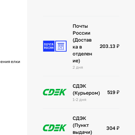
Почты
России
(Достав
203.13 ₽
ка в
отделен
ие)
шения елки
2 дня
СДЭК
519 ₽
(Курьером)
1-2 дня
СДЭК
(Пункт
304 ₽
выдачи)