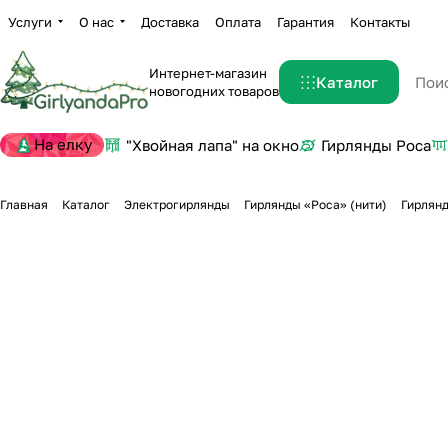
Услуги
О нас
Доставка
Оплата
Гарантия
Контакты
Интернет-магазин
Каталог
новогодних товаров
На елку
"Хвойная лапа" на окно
Гирлянды Роса
Главная
Каталог
Электрогирлянды
Гирлянды «Роса» (нити)
Гирлянд