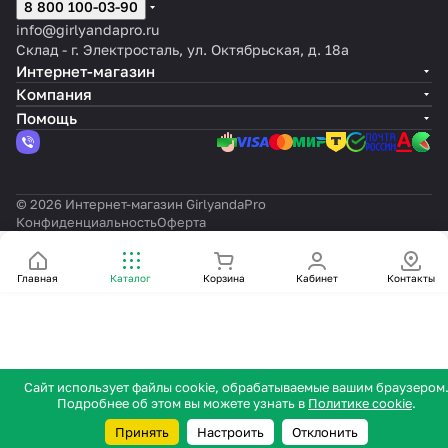
8 800 100-03-90
шнура
шнура
шнура
шнура
info@girlyandapro.ru
Склад - г. Электросталь, ул. Октябрьская, д. 18а
Интернет-магазин
Компания
Помощь
© 2026 Интернет-магазин GirlyandaPro
Конфиденциальность
Оферта
Главная
Каталог
Корзина
Кабинет
Контакты
Сайт использует файлы cookie, обрабатываемые вашим браузером
Подробнее об этом вы можете узнать в
Политике cookie
.
Принять
Настроить
Отклонить