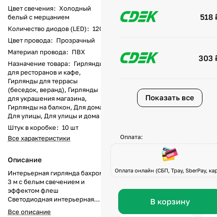
Цвет свечения
:
Холодный
518 
белый с мерцанием
Количество диодов (LED)
:
120
Цвет провода
:
Прозрачный
Материал провода
:
ПВХ
303 
Назначение товара
:
Гирлянды
для ресторанов и кафе,
Гирлянды для террасы
(беседок, веранд), Гирлянды
Показать все
для украшения магазина,
Гирлянды на балкон, Для дома,
Для улицы, Для улицы и дома
Штук в коробке
:
10 шт
Оплата:
Все характеристики
Описание
Оплата онлайн (СБП, Tpay, SberPay, кар
Интерьерная гирлянда бахрома
3 м с белым свечением и
эффектом флеш
Светодиодная интерьерная
В корзину
бахрома длиной 3 метра с 120
Все описание
LED — это универсальное