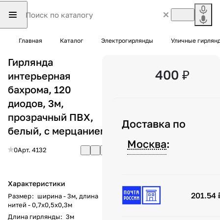
Главная
Каталог
Электрогирлянды
Уличные гирлян
Гирлянда
400 ₽
интерьерная
бахрома, 120
диодов, 3м,
прозрачный ПВХ,
Доставка по
белый, с мерцанием
Москва
:
0
Арт.
4132
Характеристики
201.54 
Размер
:
ширина - 3м, длина
нитей - 0,7x0,5x0,3м
Длина гирлянды
:
3м