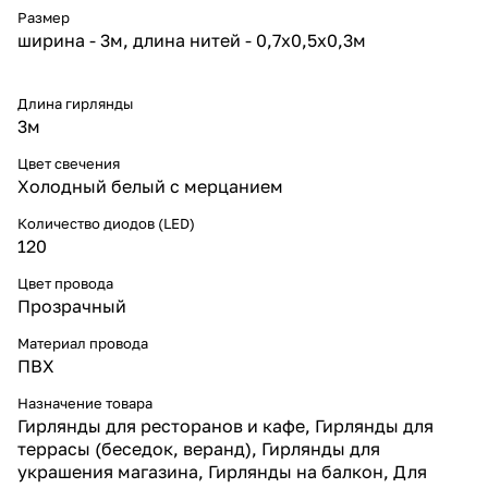
потребляют минимум
Размер
электроэнергии, что делает
ширина - 3м, длина нитей - 0,7x0,5x0,3м
гирлянду безопасной и
долговечной.
Модель проста в установке и
подходит как для разового, так
Длина гирлянды
и для многолетнего
3м
использования.
Где использовать интерьерную
Цвет свечения
бахрому
Холодный белый с мерцанием
Идеальна для витрин и оконных
проёмов, фотозон, залов и зон
Количество диодов (LED)
ресепшн.
120
Бахрома длиной 3 м помогает
подчеркнуть контур или
Цвет провода
выделить отдельный участок
Прозрачный
интерьера.
При соединении нескольких
Материал провода
гирлянд можно собрать
ПВХ
цельное световое оформление
для кафе, ресторанов или
Назначение товара
торговых залов.
Гирлянды для ресторанов и кафе, Гирлянды для
Сценарии освещения
террасы (беседок, веранд), Гирлянды для
Эффект флеш делает световую
украшения магазина, Гирлянды на балкон, Для
композицию более