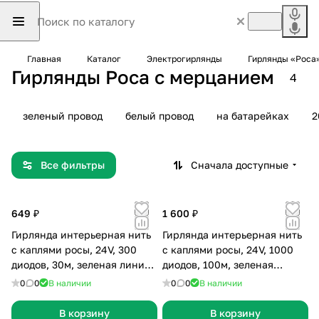
Главная
Каталог
Электрогирлянды
Гирлянды «Роса»
Гирлянды Роса с мерцанием
4
зеленый провод
белый провод
на батарейках
2
Все фильтры
Сначала доступные
649 ₽
1 600 ₽
Гирлянда интерьерная нить
Гирлянда интерьерная нить
с каплями росы, 24V, 300
с каплями росы, 24V, 1000
диодов, 30м, зеленая линия,
диодов, 100м, зеленая
холодный белый с
линия, тепло-белая с
0
0
В наличии
0
0
В наличии
мерцанием
мерцанием
В корзину
В корзину