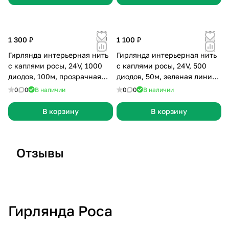
1 300 ₽
1 100 ₽
Гирлянда интерьерная нить
Гирлянда интерьерная нить
с каплями росы, 24V, 1000
с каплями росы, 24V, 500
диодов, 100м, прозрачная
диодов, 50м, зеленая линия,
линия, мульти, 8 режимов
тепло-белая с мерцанием
0
0
В наличии
0
0
В наличии
В корзину
В корзину
Отзывы
Отзыв 26
Отзыв 25
О
Гирлянда Роса