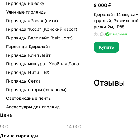
Гирлянды на елку
8 000 ₽
Уличные гирлянды
Дюралайт 11 мм, хам
Гирлянды «Роса» (нити)
круглый, 3х-жильный
резки 2м, IP65
Гирлянда "Коса" (Конский хвост)
0
0
В наличии
Гирлянды Белт лайт (belt light)
Гирлянды Дюралайт
Купить
Гирлянды Клип Лайт
Гирлянды мишура - Хвойная Лапа
Гирлянды Нити ПВХ
Отзывы
Гирлянды Сетка
Гирлянды шторы (занавесы)
Светодиодные ленты
Отзыв 26
Аксессуары для гирлянд
Цена
Длина гирлянды