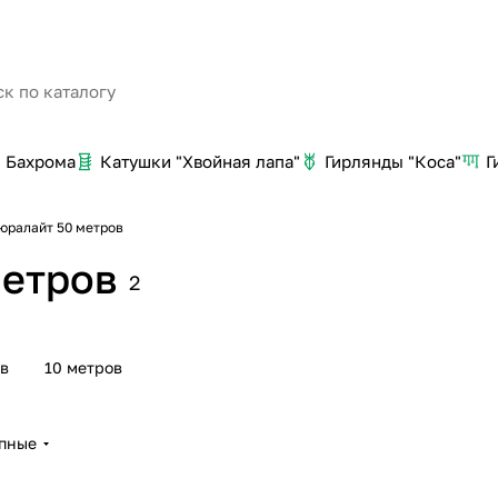
Бахрома
Катушки "Хвойная лапа"
Гирлянды "Коса"
Г
юралайт 50 метров
метров
2
ов
10 метров
упные