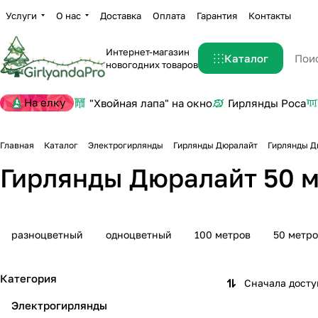
Услуги
О нас
Доставка
Оплата
Гарантия
Контакты
Интернет-магазин
Каталог
новогодних товаров
На елку
"Хвойная лапа" на окно
Гирлянды Роса
Главная
Каталог
Электрогирлянды
Гирлянды Дюралайт
Гирлянды Д
Гирлянды Дюралайт 50 
разноцветный
одноцветный
100 метров
50 метр
Категория
Сначала дост
Электрогирлянды