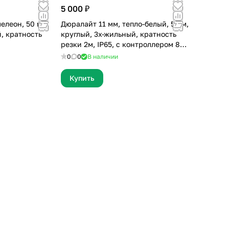
5 000 ₽
елеон, 50 м,
Дюралайт 11 мм, тепло-белый, 50 м,
, кратность
круглый, 3х-жильный, кратность
резки 2м, IP65, с контроллером 8
реж.
0
0
В наличии
Купить
Отзыв 