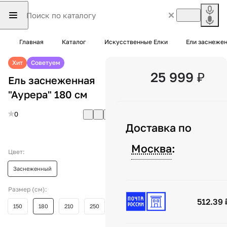
Главная
Каталог
Искусственные Елки
Ели заснеже
Хит
Советуем
25 999 ₽
Ель заснеженная
"Аурера" 180 см
0
Доставка по
Москва
:
Цвет:
Заснеженный
Размер (см):
512.39 
150
180
210
250