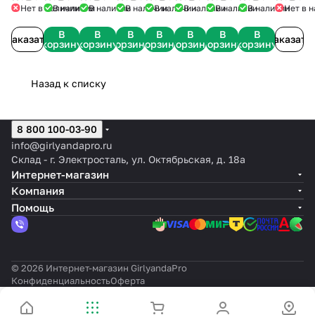
220
210 см
240 см
см
см
160
190
180 см
см
Нет в наличии
В наличии
В наличии
В наличии
В наличии
В наличии
В наличии
В наличии
Нет в 
см
см
см
В
В
В
В
В
В
В
Заказать
Заказать
корзину
корзину
корзину
корзину
корзину
корзину
корзину
Назад к списку
8 800 100-03-90
info@girlyandapro.ru
Склад - г. Электросталь, ул. Октябрьская, д. 18а
Интернет-магазин
Компания
Помощь
© 2026 Интернет-магазин GirlyandaPro
Конфиденциальность
Оферта