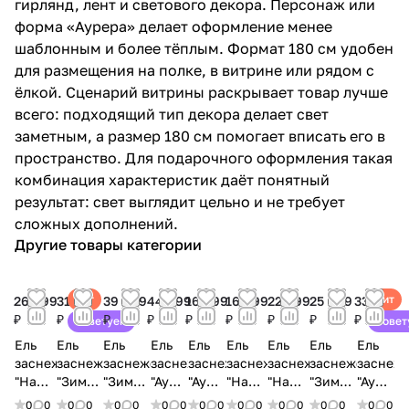
гирлянд, лент и светового декора. Персонаж или
форма «Аурера» делает оформление менее
шаблонным и более тёплым. Формат 180 см удобен
для размещения на полке, в витрине или рядом с
ёлкой. Сценарий витрины раскрывает товар лучше
всего: подходящий тип декора делает свет
заметным, а размер 180 см помогает вписать его в
пространство. Для подарочного оформления такая
комбинация характеристик даёт понятный
результат: свет выглядит цельно и не требует
сложных дополнений.
Другие товары категории
Хит
Хит
26 999
31 999
39 999
44 999
16 999
16 999
22 999
25 999
33 999
₽
₽
₽
₽
₽
₽
₽
₽
₽
Советуем
Совет
Ель
Ель
Ель
Ель
Ель
Ель
Ель
Ель
Ель
заснеженная
заснеженная
заснеженная
заснеженная
заснеженная
заснеженная
заснеженная
заснеженная
заснеж
"На
"Зимняя
"Зимняя
"Аурера"
"Аурера"
"На
"На
"Зимняя
"Аурера
штамбе"
сказка"
сказка"
250
150
штамбе"
штамбе"
сказка"
210
0
0
0
0
0
0
0
0
0
0
0
0
0
0
0
0
0
0