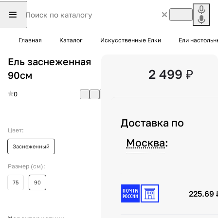
Главная
Каталог
Искусственные Елки
Ели настольн
Ель заснеженная
2 499 ₽
90см
0
Доставка по
Цвет:
Москва
:
Заснеженный
Размер (см):
75
90
225.69 