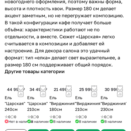
новогоднего оформления, поэтому важны форма,
высота и плотность хвои. Размер 180 см делает
акцент заметным, но не перегружает композицию.
В такой конфигурации кафе получает больше
объёма: характеристики работают не по
отдельности, а вместе. Сюжет «Царская» легко
считывается в композиции и добавляет ей
настроение. Для декора салона это удачный
формат: тип «елка» делает свет выразительнее, а
размер 180 см поддерживает общий порядок.
Другие товары категории
44 999 ₽
34 499 ₽
21 499 ₽
25 999 ₽
30 999 ₽
Ель
Ель
Ель
Ель
Ель
"Царская"
"Царская"
"Вирджиния"
"Вирджиния"
"Вирджиния"
240см
210см
180см
210см
230см
0
0
0
0
0
0
0
0
0
0
Нет в наличии
В наличии
В наличии
В наличии
В наличии