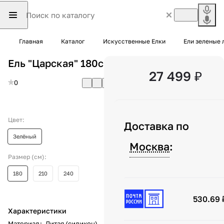
Главная
Каталог
Искусственные Елки
Ели зеленые 
Ель "Царская" 180см
27 499 ₽
0
Цвет:
Доставка по
Зелёный
Москва
:
Размер (см):
180
210
240
530.69 
Характеристики
Материал
:
Литая (силикон)