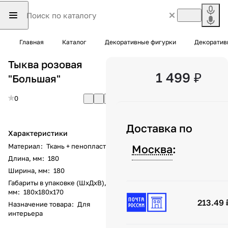
Главная
Каталог
Декоративные фигурки
Декоратив
Тыква розовая
1 499 ₽
"Большая"
0
Доставка по
Характеристики
Материал
:
Ткань + пенопласт
Москва
:
Длина, мм
:
180
Ширина, мм
:
180
Габариты в упаковке (ШхДхВ),
мм
:
180х180х170
213.49 
Назначение товара
:
Для
интерьера