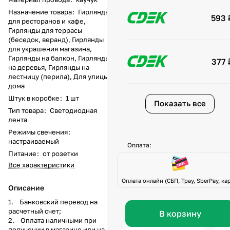
Назначение товара
:
Гирлянды
593 
для ресторанов и кафе,
Гирлянды для террасы
(беседок, веранд), Гирлянды
для украшения магазина,
Гирлянды на балкон, Гирлянды
377 
на деревья, Гирлянды на
лестницу (перила), Для улицы и
дома
Штук в коробке
:
1 шт
Показать все
Тип товара
:
Светодиодная
лента
Режимы свечения
:
настраиваемый
Оплата:
Питание
:
от розетки
Все характеристики
Оплата онлайн (СБП, Tpay, SberPay, кар
Описание
1. Банковский перевод на
расчетный счет;
В корзину
2. Оплата наличными при
получении в магазине или на