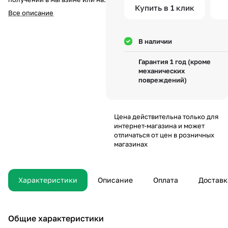
Купить в 1 клик
складе компании а
Все описание
также курьеру при доставке;
3. Перечисление средств на
карту Visa, Master-Card, МИР по
В наличии
системе быстрых платежей при
получении товара или по
Гарантия 1 год (кроме
предоплате.
механических
повреждений)
Цена действительна только для
интернет-магазина и может
отличаться от цен в розничных
магазинах
Характеристики
Описание
Оплата
Доставк
Общие характеристики