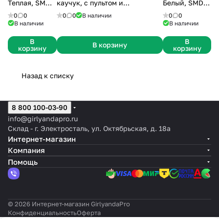
Теплая, SMD-
каучук, с пультом и
Белый, SMD-
2835
комплектом креплений
2835
0
0
0
0
В наличии
0
0
В наличии
В наличии
В
В
В корзину
корзину
корзину
Назад к списку
8 800 100-03-90
info@girlyandapro.ru
Склад - г. Электросталь, ул. Октябрьская, д. 18а
Интернет-магазин
Компания
Помощь
© 2026 Интернет-магазин GirlyandaPro
Конфиденциальность
Оферта