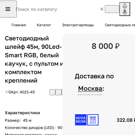
Главная
Каталог
Электрогирлянды
Светодиодные л
Светодиодный
8 000 ₽
шлейф 45м, 90Led-
Smart RGB, белый
каучук, с пультом и
комплектом
Доставка по
креплений
Москва
:
0
Арт.
4021-45
Характеристики
322.08 
Размер
:
45 м
Количество диодов (LED)
:
90
Материал провода
:
каучук