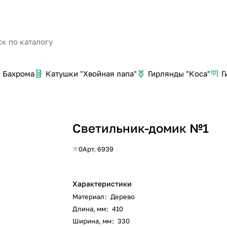
Бахрома
Катушки "Хвойная лапа"
Гирлянды "Коса"
Г
Светильник-домик №1
0
Арт.
6939
Характеристики
Материал
:
Дерево
Длина, мм
:
410
Ширина, мм
:
330