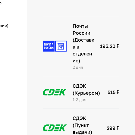
0
ение)
Почты
России
(Доставк
195.20 ₽
а в
отделен
ие)
2 дня
СДЭК
515 ₽
(Курьером)
1-2 дня
СДЭК
(Пункт
299 ₽
выдачи)