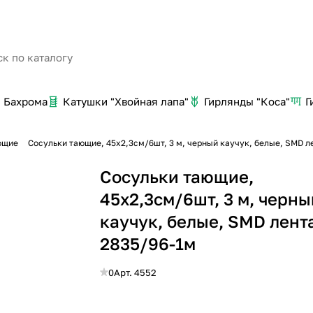
Бахрома
Катушки "Хвойная лапа"
Гирлянды "Коса"
Г
ющие
Сосульки тающие, 45х2,3см/6шт, 3 м, черный каучук, белые, SMD л
Сосульки тающие,
45х2,3см/6шт, 3 м, черны
каучук, белые, SMD лент
2835/96-1м
0
Арт.
4552