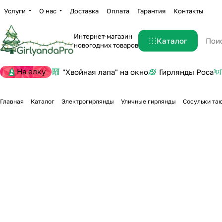
Услуги
О нас
Доставка
Оплата
Гарантия
Контакты
Интернет-магазин
Каталог
новогодних товаров
На елку
"Хвойная лапа" на окно
Гирлянды Роса
Главная
Каталог
Электрогирлянды
Уличные гирлянды
Сосульки та