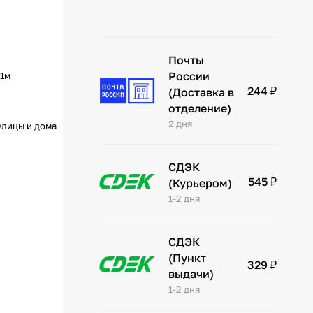
Почты
России
-1м
244 ₽
(Доставка в
отделение)
2 дня
улицы и дома
СДЭК
545 ₽
(Курьером)
1-2 дня
СДЭК
(Пункт
329 ₽
выдачи)
1-2 дня