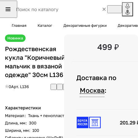
Главная
Каталог
Декоративные фигурки
Декоратив
Новинка
499 ₽
Рождественская
кукла "Коричневый
мальчик в вязаной
одежде" 30см L136
Доставка по
0
Арт.
L136
Москва
:
Характеристики
Материал
:
Ткань + пенопласт
201.29 
Длина, мм
:
300
Ширина, мм
:
100
Габариты в упаковке (ШхДхВ),