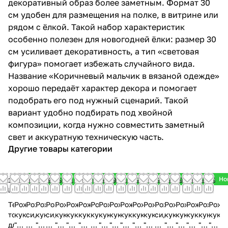
декоративный образ более заметным. Формат 30
см удобен для размещения на полке, в витрине или
рядом с ёлкой. Такой набор характеристик
особенно полезен для новогодней ёлки: размер 30
см усиливает декоративность, а тип «световая
фигура» помогает избежать случайного вида.
Название «Коричневый мальчик в вязаной одежде»
хорошо передаёт характер декора и помогает
подобрать его под нужный сценарий. Такой
вариант удобно подбирать под хвойной
композиции, когда нужно совместить заметный
свет и аккуратную техническую часть.
Другие товары категории
Новинка
Новинка
Новинка
Новинка
Новинка
Новинка
Новинка
Новинка
Новинка
Новинка
Новинка
Новинка
Новинка
Новинка
Новинка
Новинка
Новинка
Новин
Но
1
499
799
499
799
499
499
499
899
899
799
599
499
799
799
499
899
599
499
499
₽
₽
₽
₽
₽
₽
₽
₽
₽
₽
₽
₽
₽
₽
₽
₽
₽
₽
₽
₽
Тестовый
Рождественская
Рождественская
Рождественская
Рождественская
Рождественская
Рождественская
Рождественская
Рождественская
Рождественская
Рождественская
Рождественская
Рождественская
Рождественская
Рождественская
Рождественская
Рождественск
Рождестве
Рождест
Рожд
товар
кукла
сидячая
кукла
сидячая
кукла
кукла
кукла
кукла
кукла
кукла
кукла
кукла
кукла
сидячая
кукла
кукла
кукла
кукла
кукл
для
"Белая
кукла
"Фея
кукла
"Розовая
"Коричневая
"Розовый
"Фея
"Мальчик
"Ангелочек
"Ангелочек
"Фея
"Ангелочек
кукла
"Фея
"Девочка
"Ангелочек
"Фея
"Фея