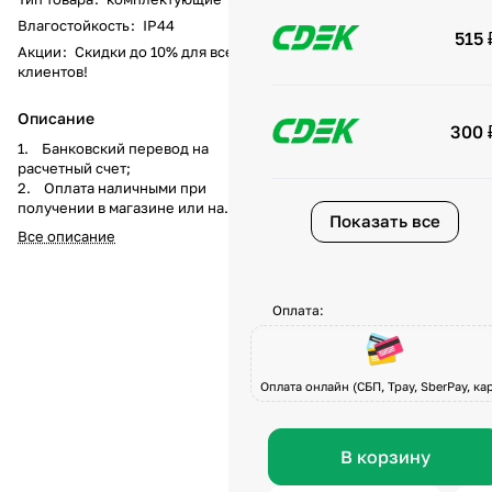
Влагостойкость
:
IP44
515 
Акции
:
Скидки до 10% для всех
клиентов!
Описание
300 
1. Банковский перевод на
расчетный счет;
2. Оплата наличными при
получении в магазине или на
Показать все
складе компании а
Все описание
также курьеру при доставке;
3. Перечисление средств на
карту Visa, Master-Card, МИР по
системе быстрых платежей при
Оплата:
получении товара или по
предоплате.
Оплата онлайн (СБП, Tpay, SberPay, кар
В корзину