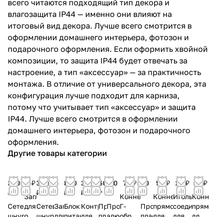
всего читаются подходящий тип декора и
влагозащита IP44 — именно они влияют на
итоговый вид декора. Лучше всего смотрится в
оформлении домашнего интерьера, фотозон и
подарочного оформления. Если оформить хвойной
композиции, то защита IP44 будет отвечать за
настроение, а тип «аксессуар» — за практичность
монтажа. В отличие от универсального декора, эта
конфигурация лучше подходит для карниза,
потому что учитывает тип «аксессуар» и защита
IP44. Лучше всего смотрится в оформлении
домашнего интерьера, фотозон и подарочного
оформления.
Другие товары категории
300
8 ₽
300
8
800
300
60
110
70 ₽
60
50 ₽
20 ₽
50 ₽
₽
₽
₽
₽
₽
₽
₽
₽
Заглушка
Коннектор
Коннектор
Игольчатый
Коннек
Сетевой
для
Сетевой
Заглушка
Блок
Контроллер
Профиль
Профиль
Г-
Профиль
прямой
соединитель
прямой
шнур
одностороннего
шнур
для
питания
для
пластиковый
алюминиевый
образный
пластиковый
для
для
для