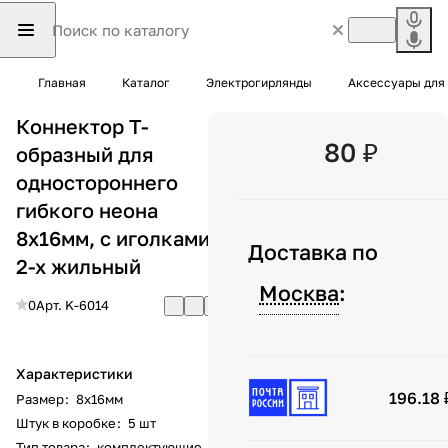
Главная
Каталог
Электрогирлянды
Аксессуары для
Коннектор Т-
80 ₽
образный для
одностороннего
гибкого неона
8х16мм, с иголками,
Доставка по
2-х жильный
Москва
:
0
Арт.
K-6014
Характеристики
196.18 
Размер
:
8х16мм
Штук в коробке
:
5 шт
Тип товара
:
комплектующие