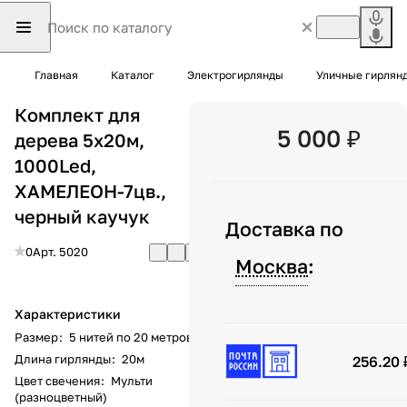
Главная
Каталог
Электрогирлянды
Уличные гирлян
Комплект для
5 000 ₽
дерева 5х20м,
1000Led,
ХАМЕЛЕОН-7цв.,
черный каучук
Доставка по
0
Арт.
5020
Москва
:
Характеристики
Размер
:
5 нитей по 20 метров
Длина гирлянды
:
20м
256.20 
Цвет свечения
:
Мульти
(разноцветный)