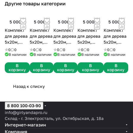
Другие товары категории
видео.
5 000 ₽
5 000 ₽
5 000 ₽
5 000 ₽
5 000 ₽
Комплект
Комплект
Комплект
Комплект
Комплект
для дерева
для дерева
для дерева
для дерева
для дерева
5х20м,
5х20м,
5х20м,
5х20м,
5х20м,
1000Led,
1000Led,
1000Led,
1000Led,
1000Led,
0
0
0
0
0
0
0
0
0
0
красный с
белый с
синий с
тепло-белый
зеленый с
В наличии
В наличии
В наличии
В наличии
В наличии
мерцанием,
мерцанием,
мерцанием,
с
мерцанием,
В
В
В
В
В
черный
черный
черный
мерцанием,
черный
корзину
корзину
корзину
корзину
корзину
каучук
каучук
каучук
черный
каучук
каучук
Назад к списку
8 800 100-03-90
info@girlyandapro.ru
Склад - г. Электросталь, ул. Октябрьская, д. 18а
Интернет-магазин
Компания