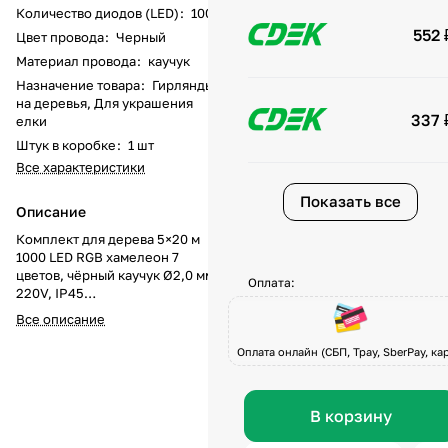
Количество диодов (LED)
:
1000
552 
Цвет провода
:
Черный
Материал провода
:
каучук
Назначение товара
:
Гирлянды
на деревья, Для украшения
337 
елки
Штук в коробке
:
1 шт
Все характеристики
Показать все
Описание
Комплект для дерева 5×20 м
1000 LED RGB хамелеон 7
цветов, чёрный каучук Ø2,0 мм,
Оплата:
220V, IP45
Профессиональный комплект
Все описание
клип-лайт «спайдер» для
деревьев длиной 5×20 метров с
Оплата онлайн (СБП, Tpay, SberPay, кар
общим количеством 1000
светодиодов RGB — это готовое
решение для масштабного
В корзину
праздничного оформления.
Конструкция в формате