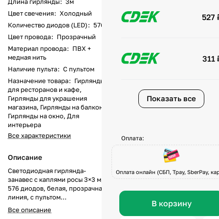
Длина гирлянды
:
3м
Цвет свечения
:
Холодный
527 
Количество диодов (LED)
:
576
Цвет провода
:
Прозрачный
Материал провода
:
ПВХ +
медная нить
311 
Наличие пульта
:
С пультом
Назначение товара
:
Гирлянды
для ресторанов и кафе,
Показать все
Гирлянды для украшения
магазина, Гирлянды на балкон,
Гирлянды на окно, Для
интерьера
Все характеристики
Оплата:
Описание
Светодиодная гирлянда-
Оплата онлайн (СБП, Tpay, SberPay, кар
занавес с каплями росы 3×3 м,
576 диодов, белая, прозрачная
линия, с пультом
В корзину
Гирлянда-занавес с эффектом
Все описание
«капель росы» — элегантное