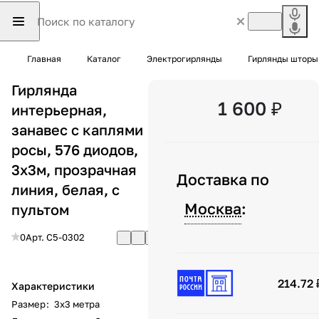
Главная
Каталог
Электрогирлянды
Гирлянды шторы
Гирлянда
1 600 ₽
интерьерная,
занавес с каплями
росы, 576 диодов,
3х3м, прозрачная
Доставка по
линия, белая, с
Москва
:
пультом
0
Арт.
C5-0302
214.72 
Характеристики
Размер
:
3х3 метра