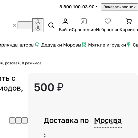
8 800 100-03-90
Заказать звонок
Войти
Сравнение
Избранное
Корзина
ирлянды шторы
Дедушки Морозы
Мягкие игрушки
С
ия, розовая, 8 режимов
ть с
500 ₽
иодов,
Доставка по
Москва
: