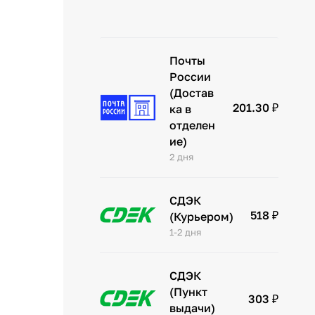
Почты
России
(Достав
201.30 ₽
ка в
отделен
ие)
2 дня
СДЭК
518 ₽
(Курьером)
1-2 дня
СДЭК
(Пункт
303 ₽
выдачи)