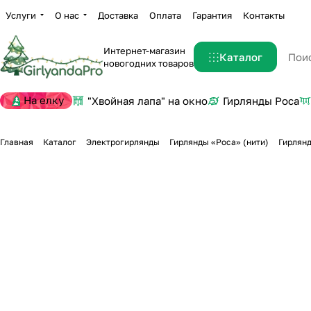
Услуги
О нас
Доставка
Оплата
Гарантия
Контакты
Интернет-магазин
Каталог
новогодних товаров
На елку
"Хвойная лапа" на окно
Гирлянды Роса
Главная
Каталог
Электрогирлянды
Гирлянды «Роса» (нити)
Гирлянд