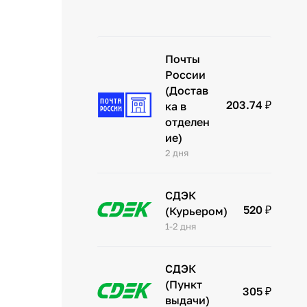
Почты
России
(Достав
203.74 ₽
ка в
отделен
ие)
2 дня
СДЭК
520 ₽
(Курьером)
1-2 дня
СДЭК
(Пункт
305 ₽
выдачи)