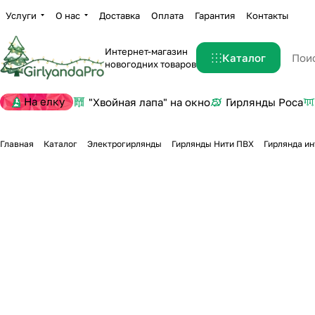
Услуги
О нас
Доставка
Оплата
Гарантия
Контакты
Интернет-магазин
Каталог
новогодних товаров
На елку
"Хвойная лапа" на окно
Гирлянды Роса
Главная
Каталог
Электрогирлянды
Гирлянды Нити ПВХ
Гирлянда ин