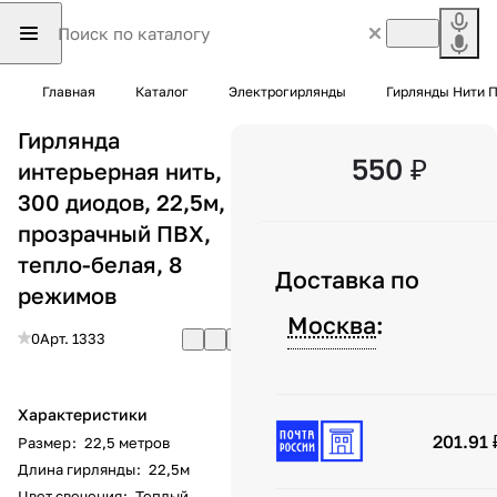
Главная
Каталог
Электрогирлянды
Гирлянды Нити 
Гирлянда
550 ₽
интерьерная нить,
300 диодов, 22,5м,
прозрачный ПВХ,
тепло-белая, 8
Доставка по
режимов
Москва
:
0
Арт.
1333
Характеристики
201.91 
Размер
:
22,5 метров
Длина гирлянды
:
22,5м
Цвет свечения
:
Теплый