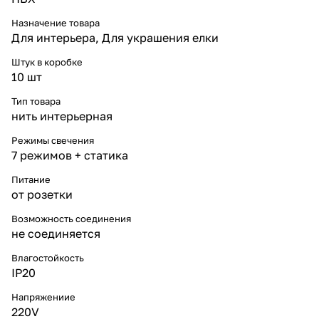
соотношение цены и качества.
* Ассортимент — от домашних
Назначение товара
решений до масштабных
Для интерьера, Для украшения елки
проектов.
* Доставка по России и
Штук в коробке
консультации по выбору.
10 шт
Вы можете купить гирлянду
нить 22,5 м 300 LED тёплая
Тип товара
белая прямо сейчас в интернет-
нить интерьерная
магазине «Леон-Лайт». Это
идеальное сочетание цены и
Режимы свечения
качества с гарантией
7 режимов + статика
долговечной службы и
доставкой по России.
Питание
от розетки
Возможность соединения
не соединяется
Влагостойкость
IP20
Напряжениие
220V