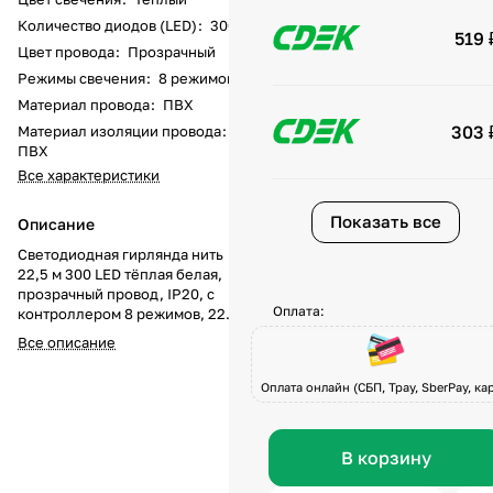
Количество диодов (LED)
:
300
519 
Цвет провода
:
Прозрачный
Режимы свечения
:
8 режимов
Материал провода
:
ПВХ
303 
Материал изоляции провода
:
ПВХ
Все характеристики
Показать все
Описание
Светодиодная гирлянда нить
22,5 м 300 LED тёплая белая,
прозрачный провод, IP20, с
Оплата:
контроллером 8 режимов, 220В
Светодиодная гирлянда нить
Все описание
длиной 22,5 м с 300 тёпло-
белыми LED создаёт уютную
Оплата онлайн (СБП, Tpay, SberPay, кар
атмосферу и подходит для
масштабных интерьеров и
праздничных декораций.
Мягкое золотистое свечение
В корзину
напоминает огни свечей и
гармонично вписывается в