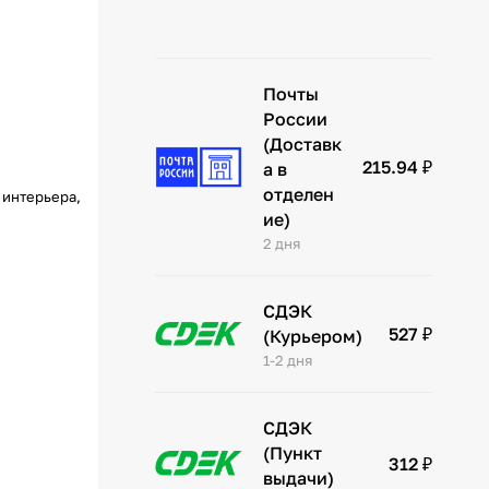
Почты
России
(Доставк
215.94 ₽
а в
отделен
 интерьера,
ие)
2 дня
СДЭК
527 ₽
(Курьером)
1-2 дня
СДЭК
(Пункт
312 ₽
выдачи)