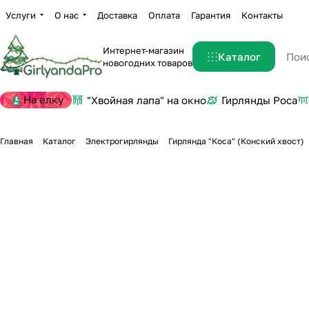
Услуги
О нас
Доставка
Оплата
Гарантия
Контакты
Интернет-магазин
Каталог
новогодних товаров
На елку
"Хвойная лапа" на окно
Гирлянды Роса
Главная
Каталог
Электрогирлянды
Гирлянда "Коса" (Конский хвост)