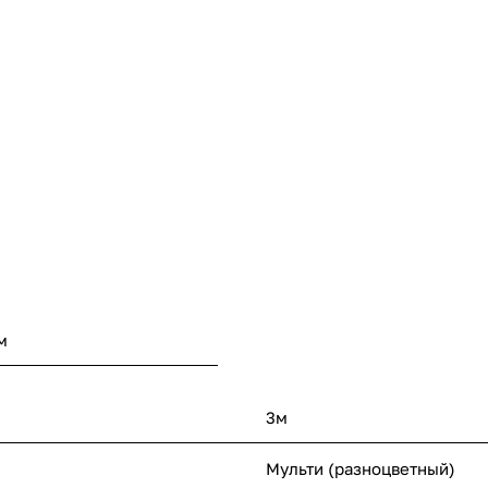
м
3м
Мульти (разноцветный)