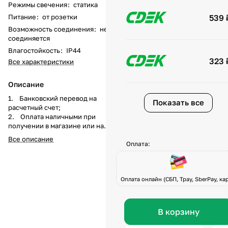
Режимы свечения
:
статика
Питание
:
от розетки
539 
Возможность соединения
:
не
соединяется
Влагостойкость
:
IP44
323 
Все характеристики
Описание
1. Банковский перевод на
Показать все
расчетный счет;
2. Оплата наличными при
получении в магазине или на
складе компании а
Все описание
также курьеру при доставке;
Оплата:
3. Перечисление средств на
карту Visa, Master-Card, МИР по
системе быстрых платежей при
Оплата онлайн (СБП, Tpay, SberPay, кар
получении товара или по
предоплате.
В корзину