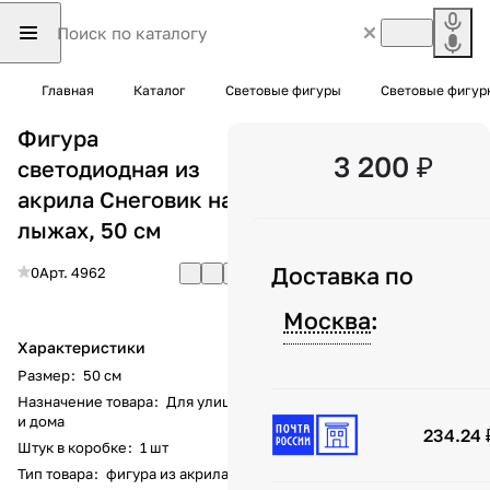
Главная
Каталог
Световые фигуры
Световые фигур
Фигура
3 200 ₽
светодиодная из
акрила Снеговик на
лыжах, 50 см
Доставка по
0
Арт.
4962
Москва
:
Характеристики
Размер
:
50 см
Назначение товара
:
Для улицы
и дома
234.24 
Штук в коробке
:
1 шт
Тип товара
:
фигура из акрила