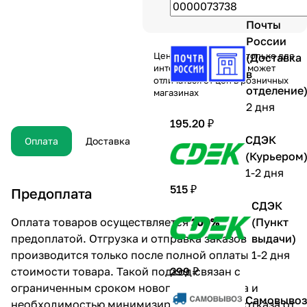
повреждений)
Почты
России
Цена действительна только для
(Доставка
интернет-магазина и может
в
отличаться от цен в розничных
отделение
магазинах
2 дня
195.20 ₽
СДЭК
Оплата
Доставка
(Курьером
1-2 дня
515 ₽
Предоплата
СДЭК
Оплата товаров осуществляется
100%
(Пункт
предоплатой. Отгрузка и отправка заказов
выдачи)
производится только после полной оплаты
1-2 дня
стоимости товара. Такой подход связан с
299 ₽
ограниченным сроком новогоднего сезона и
Самовыво
необходимостью минимизировать случаи отказа от