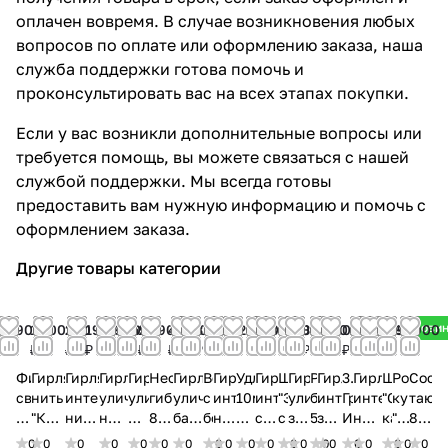
оплачен вовремя. В случае возникновения любых
вопросов по оплате или оформлению заказа, наша
служба поддержки готова помочь и
проконсультировать вас на всех этапах покупки.
Если у вас возникли дополнительные вопросы или
требуется помощь, вы можете связаться с нашей
службой поддержки. Мы всегда готовы
предоставить вам нужную информацию и помочь с
оформлением заказа.
Другие товары категории
Нови
1 900
1 700
200
199 900
1 550
12 900
4 000
350
200
1 200
850
899
3 900
379
1 200
0
1 100
1 499
799
3 900
₽
₽
₽
₽
₽
₽
₽
₽
₽
₽
₽
₽
₽
₽
₽
₽
₽
₽
₽
₽
Фигура
Гирлянда
Гирлянда
Гирлянда
Гирлянда
Неон
Гирлянда
Веточка
Гирлянда
Удлинитель
Гирлянда
Щелкунчик
Гирлянда
Ранюнкулюс
Гирлянда
3.7х1.2
Гирлянда
Щелкунч
Рождес
Сосу
светодиодная
нить
интерьерная
уличная
уличная
гибкий
уличная
с
интерьерная
10м
интерьерная
"Золотой
уличный
белый
интерьерный
Графитовый/
интерьерная
"С
кукла
тающ
из
"Конский
нить
нить,
нить,
8х16
бахрома,
бордовыми
нить,
для
сеть,
с
занавес,
50см
занавес,
Изумрудный
нить
карамель
"Ангело
80х2,
акрила
хвост"
с
100
100
мм,
260
листьями
100
уличных
240
мечом"
340
320
Бассейн
с
40см
со
3
0
0
0
0
0
0
0
0
0
0
0
0
0
0
0
0
0
0
0
0